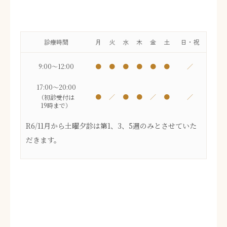
診療時間
月
火
水
木
金
土
日・祝
9:00～12:00
●
●
●
●
●
●
／
17:00～20:00
●
／
●
●
／
●
／
（初診受付は
19時まで）
R6/11月から土曜夕診は第1、3、5週のみとさせていた
だきます。