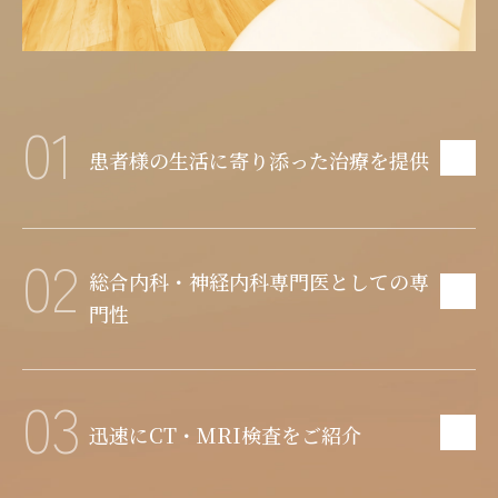
01
患者様の生活に
寄り添った
治療を提供
02
総合内科・
神経内科専門医
としての専
門性
03
迅速にCT・
MRI検査をご紹介