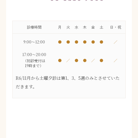
診療時間
月
火
水
木
金
土
日・祝
9:00～12:00
●
●
●
●
●
●
／
17:00～20:00
●
／
●
●
／
●
／
（初診受付は
19時まで）
R6/11月から土曜夕診は第1、3、5週のみとさせていた
だきます。