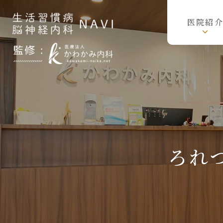
医院紹
ろ
れ
つ
が
回
ら
な
い・
し
ゃ
べ
ろれ
り
に
く
い