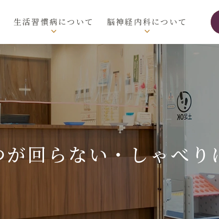
介
生活習慣病について
脳神経内科について
つが回らない・
しゃべり