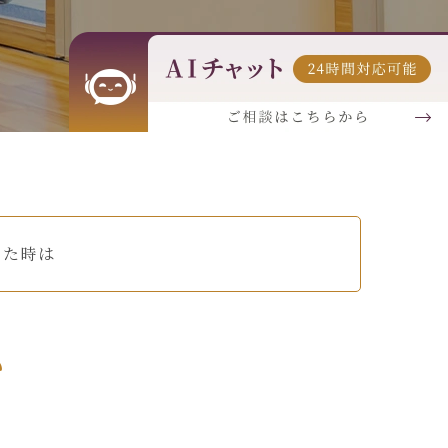
った時は
い