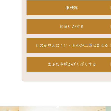
脳梗塞
めまいがする
ものが
見えにくい・
ものが
二重に見える
まぶたや顔が
ぴくぴくする