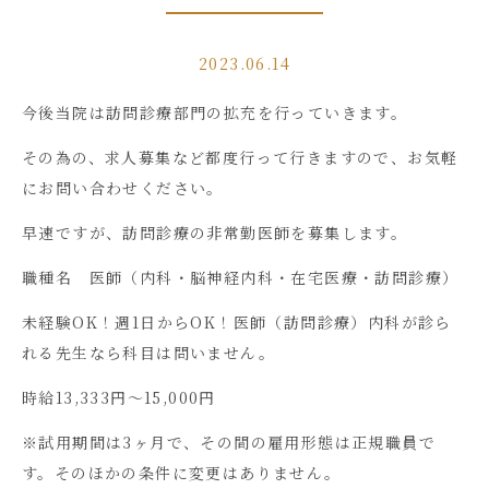
2023.06.14
今後当院は訪問診療部門の拡充を行っていきます。
その為の、求人募集など都度行って行きますので、お気軽
にお問い合わせください。
早速ですが、訪問診療の非常勤医師を募集します。
職種名 医師（内科・脳神経内科・在宅医療・訪問診療）
未経験
OK
！週
1
日から
OK
！医師（訪問診療）内科が診ら
れる先生なら科目は問いません。
時給
13,333
円～
15,000
円
※試用期間は
3
ヶ月で、その間の雇用形態は正規職員で
す。そのほかの条件に変更はありません。