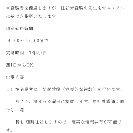
※経験者を優遇しますが、往診未経験の先生もマニュアル
に基づき指導いたします。
想定勤務時間
14: 00～
17: 00
まで
実働時間：
3
時間
/
日
週
1
日から
OK
仕事内容
１）在宅患者に 訪問診療（定期的な往診）を行います。
月２回、決まった曜日に訪問します。原則看護師が同
行し、院
長も 随時往診しますので、確実な情報共有が可能で
す。