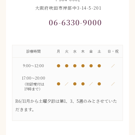
大阪府吹田市岸部中3-14-5-201
06-6330-9000
診療時間
月
火
水
木
金
土
日・祝
9:00～12:00
●
●
●
●
●
●
／
17:00～20:00
●
／
●
●
／
●
／
（初診受付は
19時まで）
R6/11月から土曜夕診は第1、3、5週のみとさせていた
だきます。