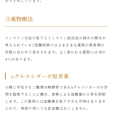
おすすめしています。
③薬物療法
インスリン分泌の低下とインスリン抵抗性の両方の関与が
考えられている
2
型糖尿病ではさまざまな薬剤が患者様の
状態に合わせて処方されます。よく使われる薬剤には次の
4
つがあります。
αグルコシダーゼ阻害薬
小腸に存在する二糖類分解酵素であるαグルコシダーゼの作
用を阻害することに働き、食事による血糖値の上昇を抑制
します。この薬剤には血糖値を低下させる作用はありませ
んので、単独で用いても低血糖はおこしません。