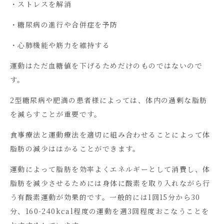
・ストレスを解消
・糖尿病の進行や合併症を予防
・心肺機能や筋力を維持する
運動はただ血糖値を下げるためだけのものではないので
す。
2型糖尿病や肥満の患者様によっては、体内の過剰な脂肪
を減らすことが重要です。
食事療法と運動療法を適切に組み合わせることによって体
脂肪の減少ははかることができます。
運動によって脂肪を効率よくエネルギーとして消費し、体
脂肪を減少させるためには身体に酸素を取り入れながら行
う有酸素運動が効果的です。一般的には
1
回
15
分から
30
分、
160-240kcal
程度の運動を週
3
回程度おこなうことを