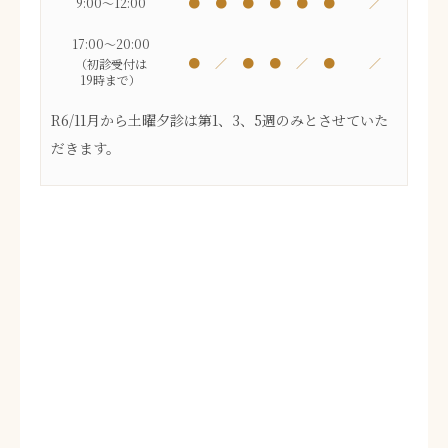
9:00～12:00
●
●
●
●
●
●
／
17:00～20:00
●
／
●
●
／
●
／
（初診受付は
19時まで）
R6/11月から土曜夕診は第1、3、5週のみとさせていた
だきます。